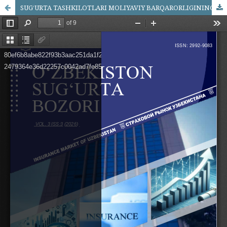
SUGʻURTA TASHKILOTLARI MOLIYAVIY BARQARORLIGINING IQTISODIY MOHIYATI VA OMILLARI