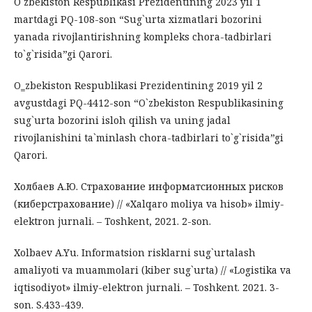
O`zbekiston Respublikasi Prezidentining 2023 yil 1
martdagi PQ-108-son “Sug`urta xizmatlari bozorini
yanada rivojlantirishning kompleks chora-tadbirlari
to`g`risida”gi Qarori.
O‗zbekiston Respublikasi Prezidentining 2019 yil 2
avgustdagi PQ-4412-son “O`zbekiston Respublikasining
sug`urta bozorini isloh qilish va uning jadal
rivojlanishini ta`minlash chora-tadbirlari to`g`risida”gi
Qarori.
Холбаев А.Ю. Страхование информатсионных рисков
(киберстрахование) // «Xalqaro moliya va hisob» ilmiy-
elektron jurnali. – Toshkent, 2021. 2-son.
Xolbaev A.Yu. Informatsion risklarni sug`urtalash
amaliyoti va muammolari (kiber sug`urta) // «Logistika va
iqtisodiyot» ilmiy-elektron jurnali. – Toshkent. 2021. 3-
son. S.433-439.