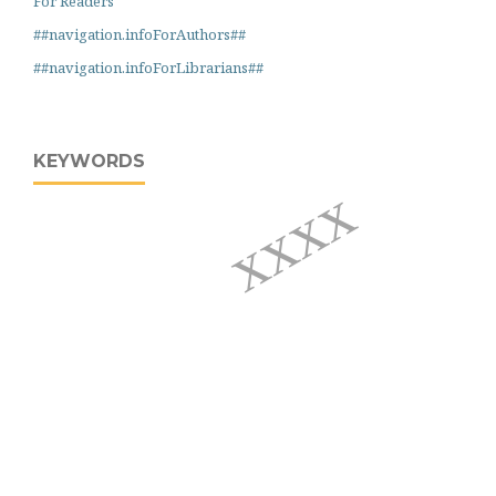
For Readers
##navigation.infoForAuthors##
##navigation.infoForLibrarians##
KEYWORDS
xxxx