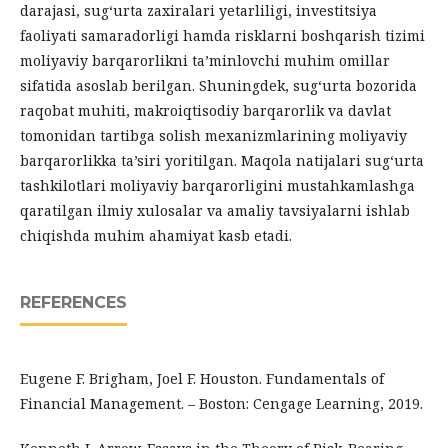
darajasi, sugʻurta zaxiralari yetarliligi, investitsiya
faoliyati samaradorligi hamda risklarni boshqarish tizimi
moliyaviy barqarorlikni ta’minlovchi muhim omillar
sifatida asoslab berilgan. Shuningdek, sugʻurta bozorida
raqobat muhiti, makroiqtisodiy barqarorlik va davlat
tomonidan tartibga solish mexanizmlarining moliyaviy
barqarorlikka ta’siri yoritilgan. Maqola natijalari sugʻurta
tashkilotlari moliyaviy barqarorligini mustahkamlashga
qaratilgan ilmiy xulosalar va amaliy tavsiyalarni ishlab
chiqishda muhim ahamiyat kasb etadi.
REFERENCES
Eugene F. Brigham, Joel F. Houston. Fundamentals of
Financial Management. – Boston: Cengage Learning, 2019.