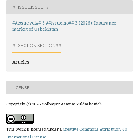
##ISSUE.ISSUE##
##issue.vol## 3 ##issue.no## 3 (2026): Insurance
market of Uzbekistan
##SECTION.SECTION##
Articles
LICENSE
Copyright (c) 2026 Xolbayev Azamat Yuldashovich
This work is licensed under a
Creative Commons Attribution 4.0
International License
.