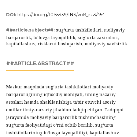
DOI:
https://doi.org/10.55439/INS/vol3_iss3/454
sugʻurta tashkilotlari, moliyaviy
##article.subject##:
barqarorlik, toʻlovga layoqatlilik, sugʻurta zaxiralari,
kapitallashuv, risklarni boshqarish, moliyaviy xavfsizlik.
##ARTICLE.ABSTRACT##
Mazkur maqolada sugʻurta tashkilotlari moliyaviy
barqarorligining iqtisodiy mohiyati, uning nazariy
asoslari hamda shakllanishiga ta’sir etuvchi asosiy
omillar ilmiy-nazariy jihatdan tadqiq etilgan. Tadqiqot
jarayonida moliyaviy barqarorlik tushunchasining
sugʻurta faoliyatidagi oʻrni ochib berilib, sugʻurta
tashkilotlarining toʻlovga layoqatliligi, kapitallashuv