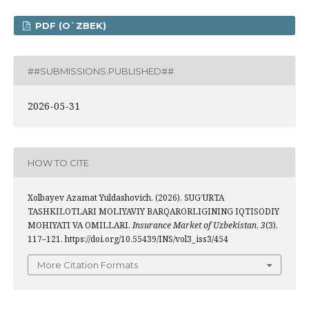
PDF (O`ZBEK)
##SUBMISSIONS.PUBLISHED##
2026-05-31
HOW TO CITE
Xolbayev Azamat Yuldashovich. (2026). SUGʻURTA
TASHKILOTLARI MOLIYAVIY BARQARORLIGINING IQTISODIY
MOHIYATI VA OMILLARI.
Insurance Market of Uzbekistan
,
3
(3),
117–121. https://doi.org/10.55439/INS/vol3_iss3/454
More Citation Formats