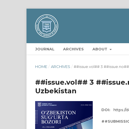
JOURNAL
ARCHIVES
ABOUT
HOME
/
ARCHIVES
/
##issue.vol## 3 ##issue.no## 
##issue.vol## 3 ##issue.
Uzbekistan
DOI:
https://
##SUBMISSI