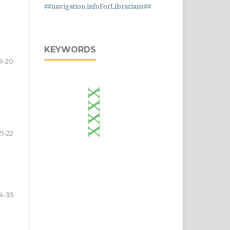
##navigation.infoForLibrarians##
KEYWORDS
9-20
xxxx
21-22
4-35