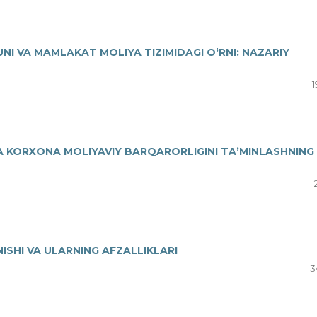
NI VA MAMLAKAT MOLIYA TIZIMIDAGI OʻRNI: NAZARIY
1
A KORXONA MOLIYAVIY BARQARORLIGINI TAʼMINLASHNING
ISHI VA ULARNING AFZALLIKLARI
3