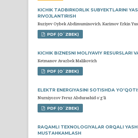
KICHIK TADBIRKORLIK SUBYEKTLARINI Y
RIVOJLANTIRISH
Ruziyev Oybek Abdimuminovich, Karimov Erkin Yu
PDF (O`ZBEK)
KICHIK BIZNESNI MOLIYAVIY RESURSLARI 
Ketmanov Avazbek Malikovich
PDF (O`ZBEK)
ELЕKTR ENЕRGIYASINI SOTISHDA YO‘QOT
Nurniyozov Feruz Abdurashid o‘g‘li
PDF (O`ZBEK)
RAQAMLI TEXNOLOGIYALAR ORQALI YASHIR
MUSTAHKAMLASH