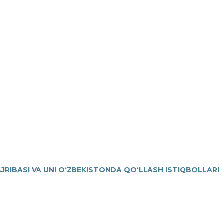
AJRIBASI VA UNI OʻZBEKISTONDA QOʻLLASH ISTIQBOLLARI