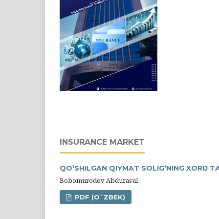
INSURANCE MARKET
QOʻSHILGAN QIYMAT SOLIGʻNING XORIJ T
Bobomurodov Abdurasul
PDF (O`ZBEK)