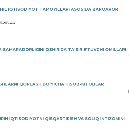
ASHIL IQTISODIYOT TAMOYILLARI ASOSIDA BARQAROR
subovich
VA SAMARADORLIGINI OSHIRIGA TAʼSIR EʼTUVCHI OMILLARI
ISHLARNI QOPLASH BO‘YICHA HISOB-KITOBLAR
IN IQTISODIYOTNI QISQARTIRISH VA SOLIQ INTIZOMINI