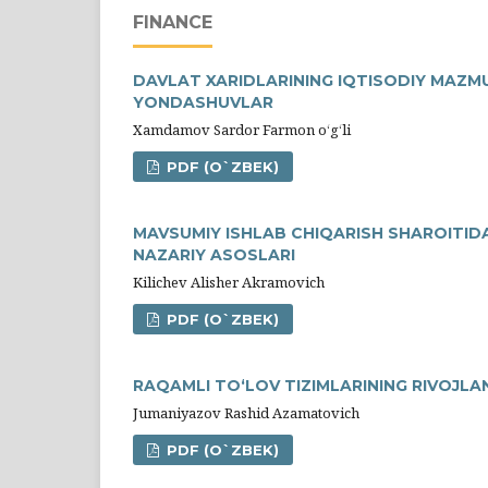
FINANCE
DAVLAT XARIDLARINING IQTISODIY MAZMU
YONDASHUVLAR
Xamdamov Sardor Farmon oʻgʻli
PDF (O`ZBEK)
MAVSUMIY ISHLAB CHIQARISH SHAROITID
NAZARIY ASOSLARI
Kilichev Alisher Akramovich
PDF (O`ZBEK)
RAQAMLI TO‘LOV TIZIMLARINING RIVOJLAN
Jumaniyazov Rashid Azamatovich
PDF (O`ZBEK)