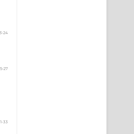
3-24
5-27
1-33