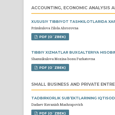
ACCOUNTING, ECONOMIC ANALYSIS A
XUSUSIY TIBBIYOT TASHKILOTLARIDA XA
Primkulova Zilola Abrorovna
PDF (O`ZBEK)
TIBBIY XIZMATLAR BUXGALTЕRIYA HISOBI
Shamsikulova Moxina bonu Furkatovna
PDF (O`ZBEK)
SMALL BUSINESS AND PRIVATE ENTR
TADBIRKORLIK SUB’EKTLARINING IQTISODI
Dadaev Kuvanish Мashrapovich
PDF (O`ZBEK)