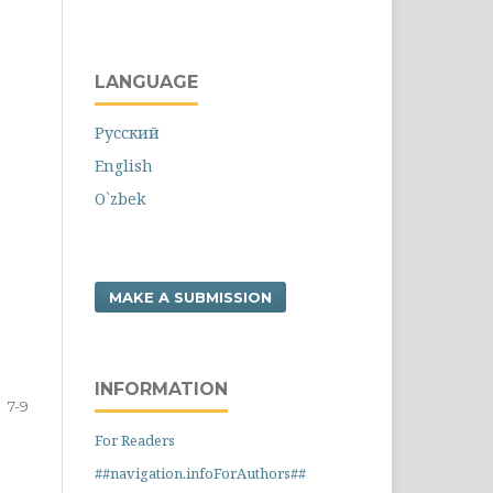
LANGUAGE
Русский
English
O`zbek
MAKE A SUBMISSION
INFORMATION
7-9
For Readers
##navigation.infoForAuthors##