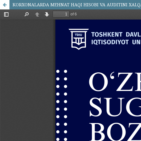
KORXONALARDA MEHNAT HAQI HISOBI VA AUDITINI XALQ