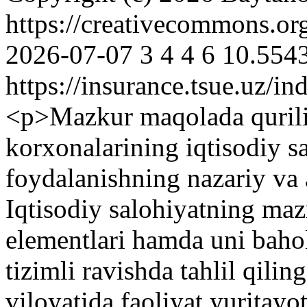
https://creativecommons.or
2026-07-07
3
4
4
6
10.5543
https://insurance.tsue.uz/in
<p>Mazkur maqolada qurilis
korxonalarining iqtisodiy s
foydalanishning nazariy va a
Iqtisodiy salohiyatning ma
elementlari hamda uni baho
tizimli ravishda tahlil qil
viloyatida faoliyat yuritayot