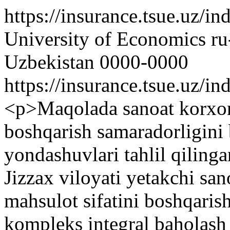
https://insurance.tsue.uz/i
University of Economics
r
Uzbekistan
0000-0000
https://insurance.tsue.uz/in
<p>Maqolada sanoat korxon
boshqarish samaradorligini
yondashuvlari tahlil qilingan
Jizzax viloyati yetakchi sa
mahsulot sifatini boshqaris
kompleks integral baholash 