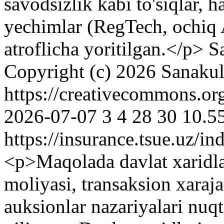
savodsizlik kabi to'siqlar, 
yechimlar (RegTech, ochiq 
atroflicha yoritilgan.</p>
S
Copyright (c) 2026 Sanaku
https://creativecommons.or
2026-07-07
3
4
28
30
10.5
https://insurance.tsue.uz/in
<p>Maqolada davlat xaridla
moliyasi, transaksion xarajat
auksionlar nazariyalari nuqt