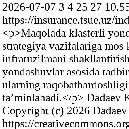
2026-07-07
3
4
25
27
10.5
https://insurance.tsue.uz/in
<p>Мaqolada klasterli yon
strategiya vazifalariga mo
infratuzilmani shakllantiris
yondashuvlar asosida tadbirk
ularning raqobatbardoshligi 
ta’minlanadi.</p>
Dadaev 
Copyright (c) 2026 Dadae
https://creativecommons.or