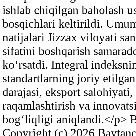
ishlab chiqilgan baholash u
bosqichlari keltirildi. Um
natijalari Jizzax viloyati s
sifatini boshqarish samarado
koʻrsatdi. Integral indeksni
standartlarning joriy etilga
darajasi, eksport salohiyati,
raqamlashtirish va innovatsi
bogʻliqligi aniqlandi.</p>
B
Copyright (c) 2026 Baytano