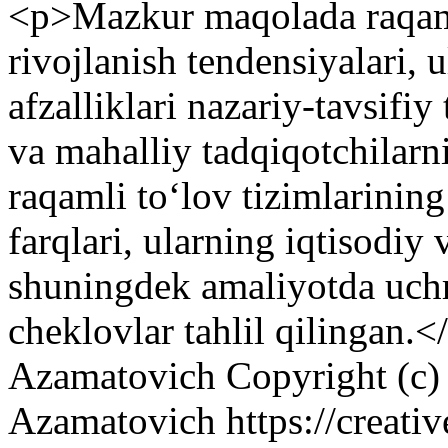
<p>Mazkur maqolada raqamli
rivojlanish tendensiyalari, u
afzalliklari nazariy-tavsifiy
va mahalliy tadqiqotchilarn
raqamli to‘lov tizimlarining
farqlari, ularning iqtisodiy v
shuningdek amaliyotda uc
cheklovlar tahlil qilingan.<
Azamatovich
Copyright (c
Azamatovich https://creati