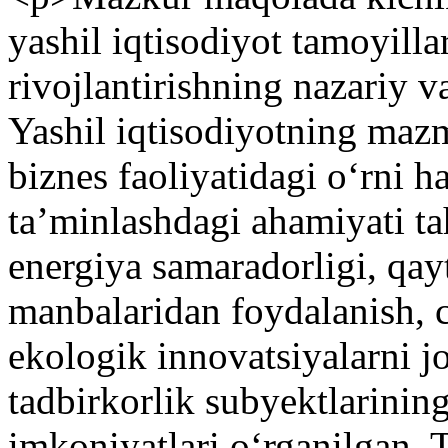
yashil iqtisodiyot tamoyilla
rivojlantirishning nazariy va
Yashil iqtisodiyotning maz
biznes faoliyatidagi o‘rni 
ta’minlashdagi ahamiyati ta
energiya samaradorligi, qay
manbalaridan foydalanish, c
ekologik innovatsiyalarni jo
tadbirkorlik subyektlarinin
imkoniyatlari o‘rganilgan. T