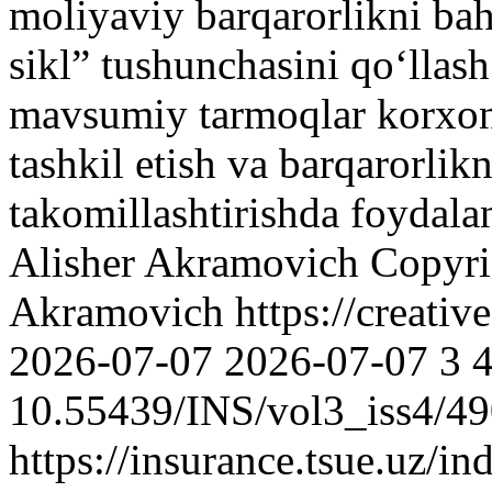
moliyaviy barqarorlikni b
sikl” tushunchasini qoʻllash 
mavsumiy tarmoqlar korxon
tashkil etish va barqarorlik
takomillashtirishda foydal
Alisher Akramovich
Copyri
Akramovich https://creativ
2026-07-07
2026-07-07
3
10.55439/INS/vol3_iss4/4
https://insurance.tsue.uz/in