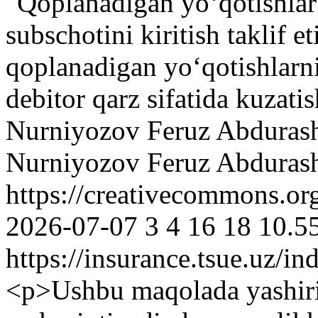
"Qoplanadigan yo‘qotishlar
subschotini kiritish taklif 
qoplanadigan yo‘qotishlarni
debitor qarz sifatida kuzat
Nurniyozov Feruz Abdurash
Nurniyozov Feruz Abdurash
https://creativecommons.or
2026-07-07
3
4
16
18
10.5
https://insurance.tsue.uz/in
<p>Ushbu maqolada yashiri