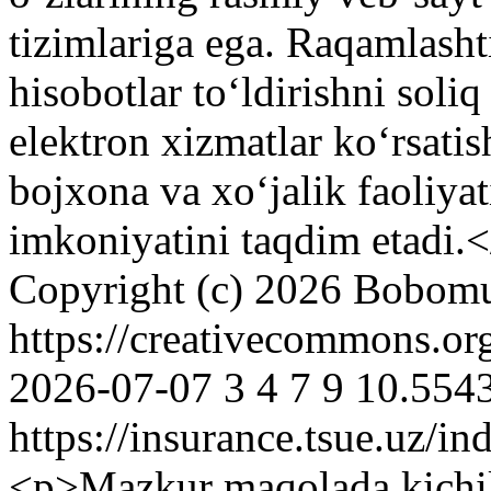
tizimlariga ega. Raqamlashti
hisobotlar toʻldirishni soliq 
elektron xizmatlar koʻrsatis
bojxona va xoʻjalik faoliyat
imkoniyatini taqdim etadi.
Copyright (c) 2026 Bobom
https://creativecommons.or
2026-07-07
3
4
7
9
10.5543
https://insurance.tsue.uz/in
<p>Mazkur maqolada kichik 