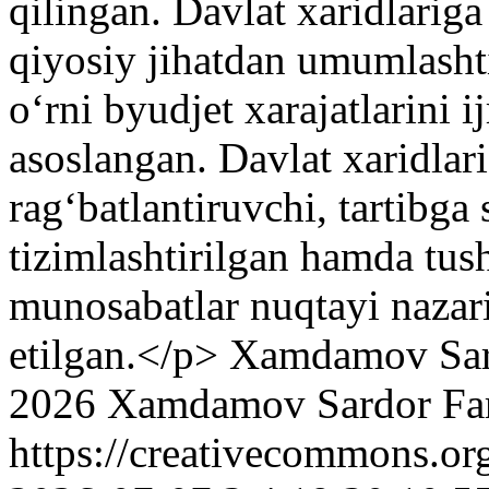
qilingan. Davlat xaridlarig
qiyosiy jihatdan umumlashti
oʻrni byudjet xarajatlarini i
asoslangan. Davlat xaridlari
ragʻbatlantiruvchi, tartibga
tizimlashtirilgan hamda tu
munosabatlar nuqtayi nazarid
etilgan.</p>
Xamdamov Sard
2026 Xamdamov Sardor Far
https://creativecommons.or