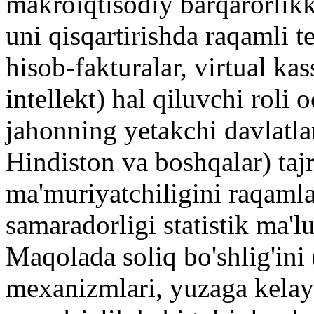
makroiqtisodiy barqarorlikka 
uni qisqartirishda raqamli 
hisob-fakturalar, virtual kas
intellekt) hal qiluvchi roli 
jahonning yetakchi davlatla
Hindiston va boshqalar) tajr
ma'muriyatchiligini raqamla
samaradorligi statistik ma'l
Maqolada soliq bo'shlig'ini 
mexanizmlari, yuzaga kelay