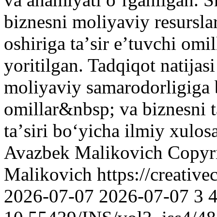
biznesni moliyaviy resursla
oshiriga taʼsir eʼtuvchi omil
yoritilgan. Tadqiqot natijas
moliyaviy samarodorligiga b
omillar&nbsp; va biznesni t
taʼsiri boʻyicha ilmiy xulos
Avazbek Malikovich
Copyr
Malikovich https://creativ
2026-07-07
2026-07-07
3