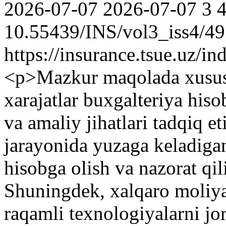
2026-07-07
2026-07-07
3
10.55439/INS/vol3_iss4/4
https://insurance.tsue.uz/in
<p>Mazkur maqolada xususiy
xarajatlar buxgalteriya hiso
va amaliy jihatlari tadqiq e
jarayonida yuzaga keladigan 
hisobga olish va nazorat qil
Shuningdek, xalqaro moliya
raqamli texnologiyalarni jor