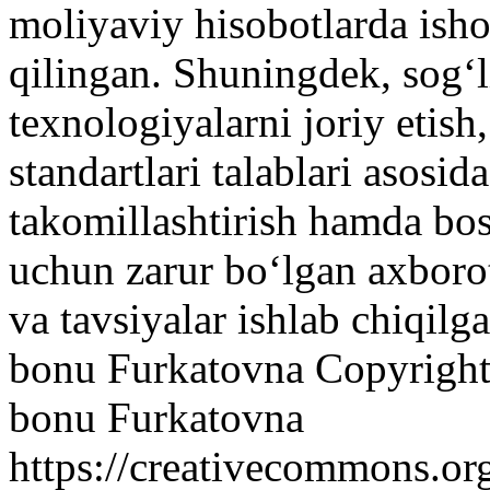
moliyaviy hisobotlarda ishon
qilingan. Shuningdek, sog‘l
texnologiyalarni joriy etish
standartlari talablari asosid
takomillashtirish hamda bos
uchun zarur bo‘lgan axborot 
va tavsiyalar ishlab chiqilg
bonu Furkatovna
Copyright
bonu Furkatovna
https://creativecommons.or