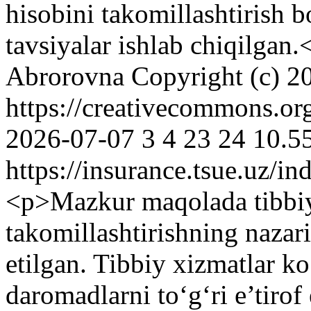
hisobini takomillashtirish b
tavsiyalar ishlab chiqilgan.
Abrorovna
Copyright (c) 2
https://creativecommons.or
2026-07-07
3
4
23
24
10.5
https://insurance.tsue.uz/in
<p>Mazkur maqolada tibbiy 
takomillashtirishning nazari
etilgan. Tibbiy xizmatlar ko
daromadlarni to‘g‘ri e’tirof