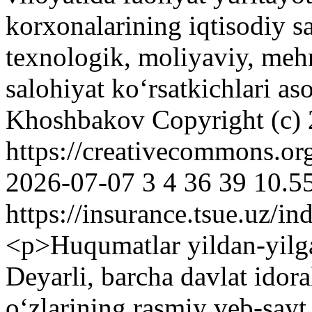
korxonalarining iqtisodiy s
texnologik, moliyaviy, meh
salohiyat ko‘rsatkichlari a
Khoshbakov
Copyright (c)
https://creativecommons.or
2026-07-07
3
4
36
39
10.5
https://insurance.tsue.uz/in
<p>Huqumatlar yildan-yilg
Deyarli, barcha davlat idora
oʻzlarining rasmiy veb-sayt