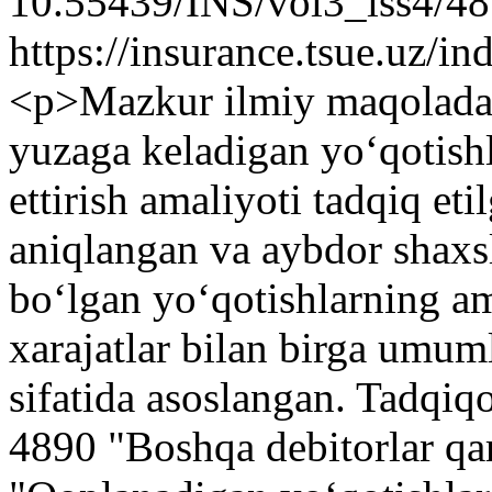
10.55439/INS/vol3_iss4/4
https://insurance.tsue.uz/in
<p>Mazkur ilmiy maqolada e
yuzaga keladigan yo‘qotishl
ettirish amaliyoti tadqiq et
aniqlangan va aybdor shaxsl
bo‘lgan yo‘qotishlarning am
xarajatlar bilan birga umum
sifatida asoslangan. Tadqiqo
4890 "Boshqa debitorlar qar