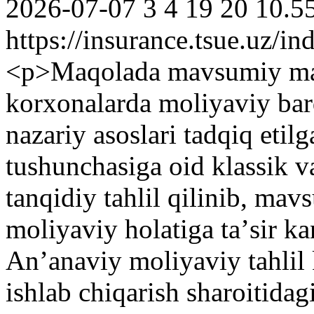
2026-07-07
3
4
19
20
10.5
https://insurance.tsue.uz/in
<p>Maqolada mavsumiy mahs
korxonalarda moliyaviy bar
nazariy asoslari tadqiq etil
tushunchasiga oid klassik 
tanqidiy tahlil qilinib, ma
moliyaviy holatiga taʼsir kan
Anʼanaviy moliyaviy tahlil
ishlab chiqarish sharoitida