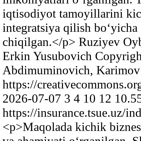
iqtisodiyot tamoyillarini ki
integratsiya qilish bo‘yicha
chiqilgan.</p>
Ruziyev Oy
Erkin Yusubovich
Copyrigh
Abdimuminovich, Karimov 
https://creativecommons.or
2026-07-07
3
4
10
12
10.5
https://insurance.tsue.uz/in
<p>Maqolada kichik biznesn
va ahamiyati oʻrganilgan. 