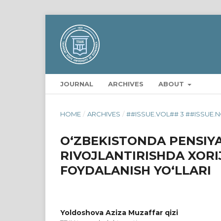
JOURNAL
ARCHIVES
ABOUT
HOME
/
ARCHIVES
/
##ISSUE.VOL## 3 ##ISSUE.N
O‘ZBEKISTONDA PENSIYA
RIVOJLANTIRISHDA XOR
FOYDALANISH YO‘LLARI
Yoldoshova Aziza Muzaffar qizi