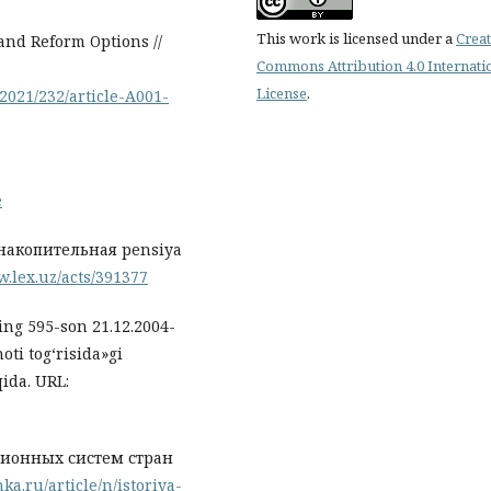
This work is licensed under a
Creat
and Reform Options //
Commons Attribution 4.0 Internati
License
.
/2021/232/article-A001-
e
 накопительная pensiya
w.lex.uz/acts/391377
ng 595-son 21.12.2004-
ti tog‘risida»gi
ida. URL:
сионных систем стран
ka.ru/article/n/istoriya-