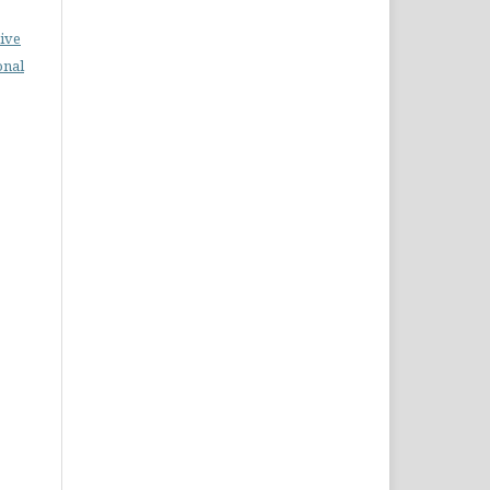
ive
onal