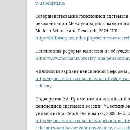
v-uzbekistane/
Совершенствование пенсионной системы в У
рекомендаций Международного валютного 
Modern Science and Research, 2024. URL:
https://inlibrary.uz/index.php/science-researc
Пенсионная реформа вынесена на обсуждени
https://www.norma.uz/proekty_npa/pensionna
Чилийский вариант пенсионной реформы //
https://cyberleninka.ru/article/n/chiliyskiy-v
reformy
Подкорытов Р.А. Применим ли чилийский 
пенсионной системы в России? // Вестник М
университета. Сер. 6. Экономика, 2009, № 5. 
https://cyberleninka.ru/article/n/primenim-li-c
reformiro-vaniya-pensionnoy-sistemy-v-rossi