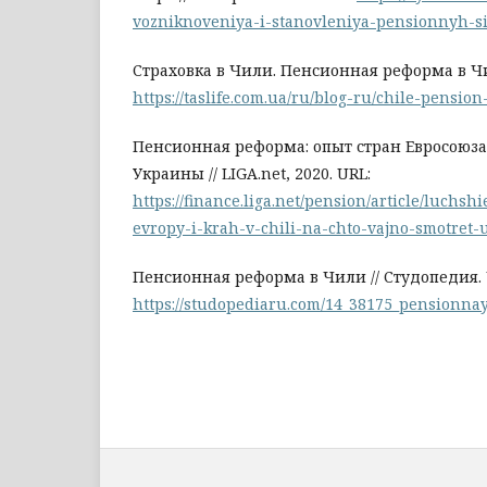
vozniknoveniya-i-stanovleniya-pensionnyh-s
Страховка в Чили. Пенсионная реформа в Чи
https://taslife.com.ua/ru/blog-ru/chile-pensio
Пенсионная реформа: опыт стран Евросоюз
Украины // LIGA.net, 2020. URL:
https://finance.liga.net/pension/article/luchs
evropy-i-krah-v-chili-na-chto-vajno-smotret-
Пенсионная реформа в Чили // Студопедия. 
https://studopediaru.com/14_38175_pensionnay