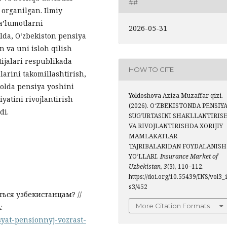
##
 organilgan. Ilmiy
ma’lumotlarni
2026-05-31
da, O‘zbekiston pensiya
n va uni isloh qilish
tijalari respublikada
HOW TO CITE
rini takomillashtirish,
holda pensiya yoshini
Yoldoshova Aziza Muzaffar qizi.
yatini rivojlantirish
(2026). O‘ZBEKISTONDA PENSIY
di.
SUG’URTASINI SHAKLLANTIRIS
VA RIVOJLANTIRISHDA XORIJIY
MAMLAKATLAR
TAJRIBALARIDAN FOYDALANISH
YO‘LLARI.
Insurance Market of
Uzbekistan
,
3
(3), 110–112.
https://doi.org/10.55439/INS/vol3_
s3/452
ься узбекистанцам? //
More Citation Formats
:
syat-pensionnyj-vozrast-