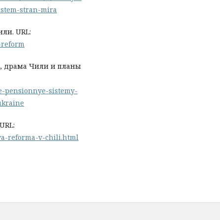
istem-stran-mira
ли. URL:
n-reform
а, драма Чили и планы
hie-pensionnye-sistemy-
ukraine
URL:
a-reforma-v-chili.html