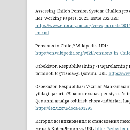
Assessing Chile's Pension System: Challenges 
IMF Working Papers, 2021, Issue 232.URL:
https://www.elibrary.imf.org/view/journals/001
en.xml
Pensions in Chile // Wikipedia. URL:
https://en.wikipedia.org/wiki/Pensions_in_Chil
Ozbekiston Respublikasining «Fuqarolarning
ta’minoti tog‘risida»gi Qonuni. URL:
https://ww
Ozbekiston Respublikasi Vazirlar Mahkamasini
yildagi qarori. «Накопительная pensiya ta’mino
Qonunni amalga oshirish chora-tadbirlari haq
https://lex.uz/ru/docs/401295
История возникновения и становления пен
мира // КиберЛенинка. URL:
https://cyberlenin