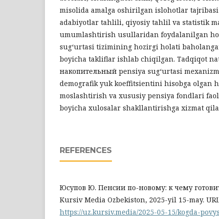
misolida amalga oshirilgan islohotlar tajribasi
adabiyotlar tahlili, qiyosiy tahlil va statistik 
umumlashtirish usullaridan foydalanilgan hol
sug‘urtasi tizimining hozirgi holati baholanga
boyicha takliflar ishlab chiqilgan. Tadqiqot na
накопительный pensiya sug‘urtasi mexanizmla
demografik yuk koeffitsientini hisobga olgan 
moslashtirish va xususiy pensiya fondlari faoli
boyicha xulosalar shakllantirishga xizmat qila
REFERENCES
Юсупов Ю. Пенсии по-новому: к чему готовит
Kursiv Media Ozbekiston, 2025-yil 15-may. URL
https://uz.kursiv.media/2025-05-15/kogda-povy