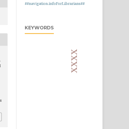
##navigation.infoForLibrarians##
KEYWORDS
xxxx
A
H
is