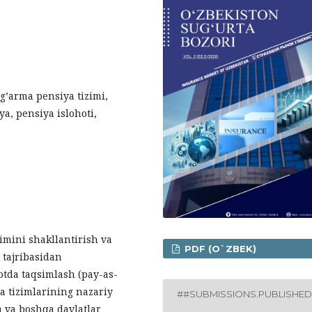
g’arma pensiya tizimi,
ya, pensiya islohoti,
imini shakllantirish va
PDF (O`ZBEK)
 tajribasidan
otda taqsimlash (pay-as-
 tizimlarining nazariy
##SUBMISSIONS.PUBLISHED
a va boshqa davlatlar