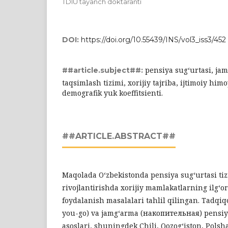
TDIU tayanch doktaranti
DOI:
https://doi.org/10.55439/INS/vol3_iss3/452
pensiya sug‘urtasi, jam
##article.subject##:
taqsimlash tizimi, xorijiy tajriba, ijtimoiy himo
demografik yuk koeffitsienti.
##ARTICLE.ABSTRACT##
Maqolada O‘zbekistonda pensiya sug‘urtasi tiz
rivojlantirishda xorijiy mamlakatlarning ilg‘or
foydalanish masalalari tahlil qilingan. Tadqiq
you-go) va jamg‘arma (накопительная) pensiya
asoslari, shuningdek Chili, Qozog‘iston, Polsh