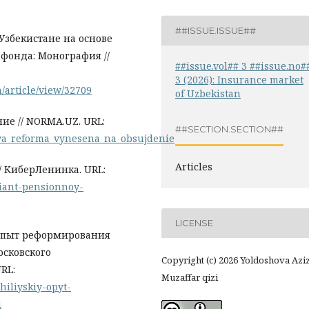
##ISSUE.ISSUE##
збекистане на основе
фонда: Монография //
##issue.vol## 3 ##issue.no#
3 (2026): Insurance market
h/article/view/32709
of Uzbekistan
е // NORMA.UZ. URL:
##SECTION.SECTION##
ya_reforma_vynesena_na_obsujdenie
Articles
 КиберЛенинка. URL:
ariant-pensionnoy-
LICENSE
опыт реформирования
осковского
Copyright (c) 2026 Yoldoshova Azi
URL:
Muzaffar qizi
hiliyskiy-opyt-
i