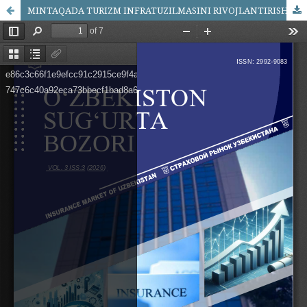
MINTAQADA TURIZM INFRATUZILMASINI RIVOJLANTIRISHNING NAZARIY ASOSLARI