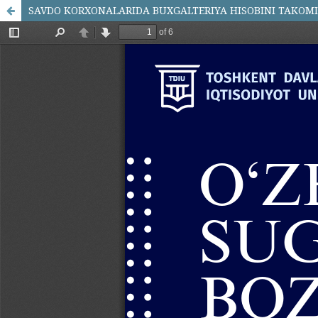
SAVDO KORXONALARIDA BUXGALTERIYA HISOBINI TAKOMI